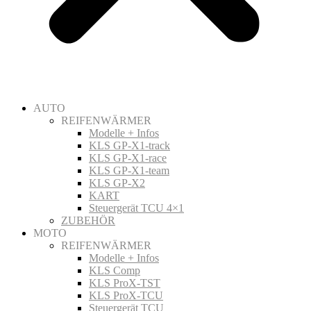
AUTO
REIFENWÄRMER
Modelle + Infos
KLS GP-X1-track
KLS GP-X1-race
KLS GP-X1-team
KLS GP-X2
KART
Steuergerät TCU 4×1
ZUBEHÖR
MOTO
REIFENWÄRMER
Modelle + Infos
KLS Comp
KLS ProX-TST
KLS ProX-TCU
Steuergerät TCU