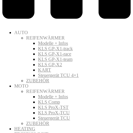
AUTO
REIFENWÄRMER
Modelle + Infos
KLS GP-X1-track
KLS GP-X1-race
KLS GP-X1-team
KLS GP-X2
KART
Steuergerät TCU 4×1
ZUBEHÖR
MOTO
REIFENWÄRMER
Modelle + Infos
KLS Comp
KLS ProX-TST
KLS ProX-TCU
Steuergerät TCU
ZUBEHÖR
HEATING