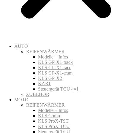
AUTO
REIFENWÄRMER
Modelle + Infos
KLS GP-X1-track
KLS GP-X1-race
KLS GP-X1-team
KLS GP-X2
KART
Steuergerät TCU 4×1
ZUBEHÖR
MOTO
REIFENWÄRMER
Modelle + Infos
KLS Comp
KLS ProX-TST
KLS ProX-TCU
Steuergerät TCU