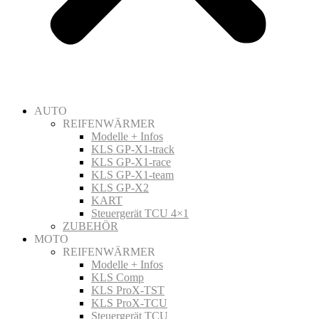
AUTO
REIFENWÄRMER
Modelle + Infos
KLS GP-X1-track
KLS GP-X1-race
KLS GP-X1-team
KLS GP-X2
KART
Steuergerät TCU 4×1
ZUBEHÖR
MOTO
REIFENWÄRMER
Modelle + Infos
KLS Comp
KLS ProX-TST
KLS ProX-TCU
Steuergerät TCU