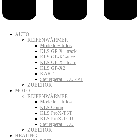
AUTO
REIFENWÄRMER
Modelle + Infos
KLS GP-X1-track
KLS GP-X1-race
KLS GP-X1-team
KLS GP-X2
KART
Steuergerät TCU 4×1
ZUBEHÖR
MOTO
REIFENWÄRMER
Modelle + Infos
KLS Comp
KLS ProX-TST
KLS ProX-TCU
Steuergerät TCU
ZUBEHÖR
HEATING