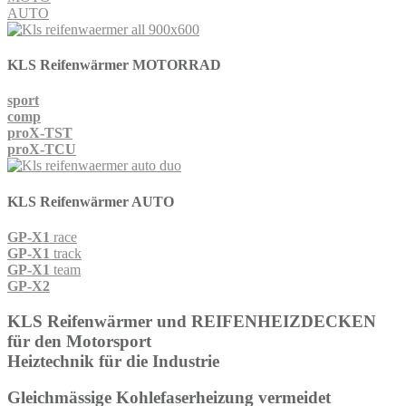
AUTO
KLS Reifenwärmer
MOTORRAD
sport
comp
proX-TST
proX-TCU
KLS Reifenwärmer
AUTO
GP-X1
race
GP-X1
track
GP-X1
team
GP-X2
KLS
Reifenwärmer
und
REIFENHEIZDECKEN
für den Motorsport
Heiztechnik für die Industrie
Gleichmässige Kohlefaserheizung vermeidet