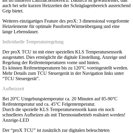
als im mittleren Laufflächenbereich. Dadurch ist gewährleistet, daß
auch bei sehr kurzen Heizzeiten der Schräglagenbereich ausreichend
Grip bietet.
Weiteres einzigartiges Feature des proX: 3 dimensional vorgeformte
Heizelemente für optimale Passform/Wärmeübergang und eine
lange Lebensdauer.
Individuelle Temperaturregelung
Der proX TCU ist mit einer speziellen KLS Temperatursensorik
ausgestattet. Dies ermöglicht die digitale Einstellung, Anzeige und
Regelung der Reifentemperaturen vorne und hinten.
Es können Reifenetmperaturen bis zu 120°C voreingestellt werden.
Mehr Details zum TCU Steuergerät in der Navigation links unter
“TCU Steuergerät”.
Aufheizzeit
Bei 20°C Umgebungstemperatur ca. 20 Minuten auf 85-90°C
Reifentemperatur und ca. 45°C Felgentemperatur.
Durch die spezielle KLS Temperatursensorik kann ein noch
schnelleres Aufheizen als mit Thermostatbetrieb realisiert werden!
Anzeige-LED
Der “proX TCU” ist zusätzlich zur digitalen beleuchteten