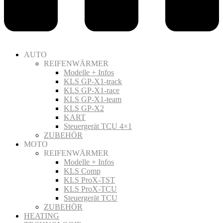
AUTO
REIFENWÄRMER
Modelle + Infos
KLS GP-X1-track
KLS GP-X1-race
KLS GP-X1-team
KLS GP-X2
KART
Steuergerät TCU 4×1
ZUBEHÖR
MOTO
REIFENWÄRMER
Modelle + Infos
KLS Comp
KLS ProX-TST
KLS ProX-TCU
Steuergerät TCU
ZUBEHÖR
HEATING