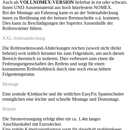
Auch als
VOLLNOMEX-VERSION
lieferbar in rot oder schwarz.
Innen UND Aussenmaterial aus hoch hitzefestem NOMEX.
Bei der Montage am Fahrzeug kann es an der Seitenabdeckung
innen zu Berührung mit der heissen Bremsscheibe o.ä. kommen.
Dies kann zu Beschädigungen der Supertex Aussenhülle der
Reifenwärmer führen.
XXL-Seitenabdeckung
Die Reifenseitenwand-Abdeckungen reichen (soweit nicht direkt
beheizt) weit seitlich herunter bis zum Felgenhorn, um auch diesen
Bereich thermisch zu isolieren. Dies verbessert zum einen die
Federungseigenschaften des Reifens und sorgt für einen
konstanteren Reifenluftdruck durch eine noch etwas höhere
Felgentemperatur.
Montage
Eine zentrale Klettlasche und die seitlichen EasyFix Spannschnüre
ermöglichen eine leichte und schnelle Montage und Demontage.
Betrieb
Die Stromversorgung erfolgt über ein ca. 1,4m langes
Anschlusskabel mit Eurostecker.
Eine stabile Kabelzugentlastung sorgt für dauerhaft problemlosen