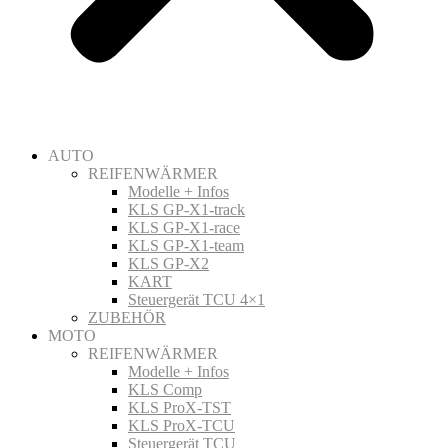
AUTO
REIFENWÄRMER
Modelle + Infos
KLS GP-X1-track
KLS GP-X1-race
KLS GP-X1-team
KLS GP-X2
KART
Steuergerät TCU 4×1
ZUBEHÖR
MOTO
REIFENWÄRMER
Modelle + Infos
KLS Comp
KLS ProX-TST
KLS ProX-TCU
Steuergerät TCU